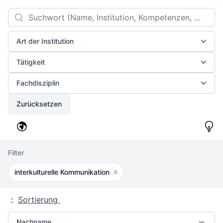
Filters
Search
Art der Institution
Tätigkeit
Fachdisziplin
Zurücksetzen
Filter
interkulturelle Kommunikation
Filter entfernen
Sortierung
Nachname