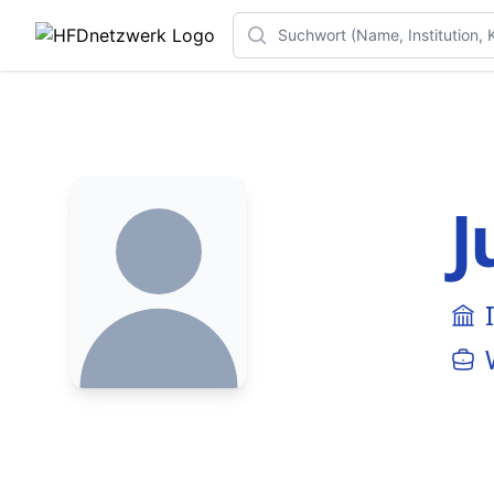
Search
J