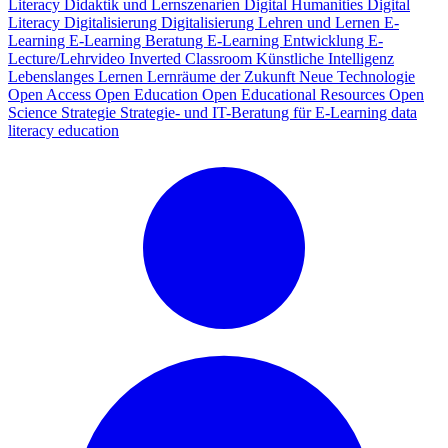
Literacy
Didaktik und Lernszenarien
Digital Humanities
Digital
Literacy
Digitalisierung
Digitalisierung Lehren und Lernen
E-
Learning
E-Learning Beratung
E-Learning Entwicklung
E-
Lecture/Lehrvideo
Inverted Classroom
Künstliche Intelligenz
Lebenslanges Lernen
Lernräume der Zukunft
Neue Technologie
Open Access
Open Education
Open Educational Resources
Open
Science
Strategie
Strategie- und IT-Beratung für E-Learning
data
literacy education