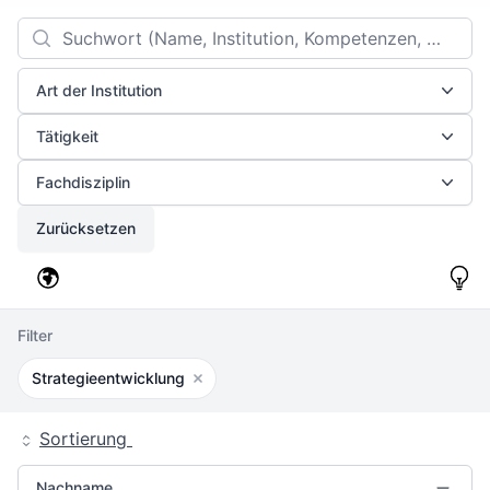
Filters
Search
Art der Institution
Tätigkeit
Fachdisziplin
Zurücksetzen
Filter
Strategieentwicklung
Filter entfernen
Sortierung
Nachname