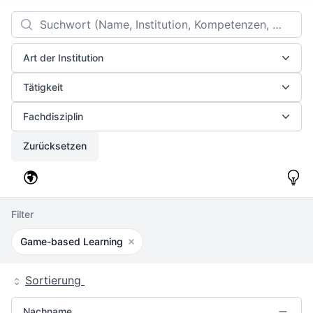
Filters
Search
Art der Institution
Tätigkeit
Fachdisziplin
Zurücksetzen
Filter
Game-based Learning
Filter entfernen
Sortierung
Nachname