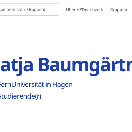
Über HFDnetzwerk
Gruppen
atja Baumgärt
FernUniversität in Hagen
Studierende(r)