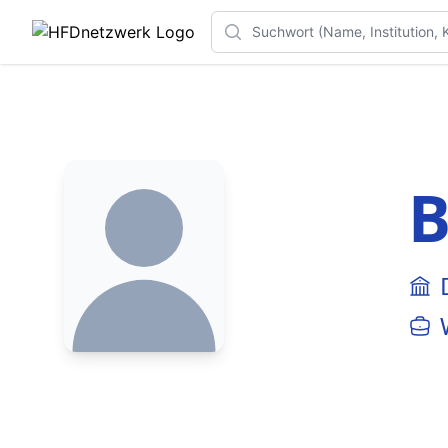
Search
B