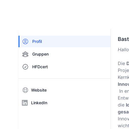
Bast
Profil
Hallo
Gruppen
Die
D
HFDcert
Proje
Kern
Inno
Website
In en
Entw
LinkedIn
die
I
gesa
Inno
wicht