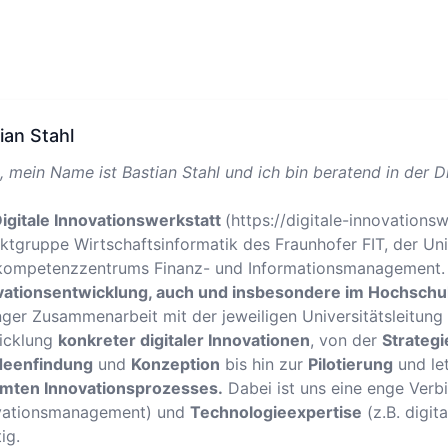
ian Stahl
, mein Name ist Bastian Stahl und ich bin beratend in der D
igitale Innovationswerkstatt
(https://digitale-innovations
ktgruppe Wirtschaftsinformatik des Fraunhofer FIT, der Un
kompetenzzentrums Finanz- und Informationsmanagement. 
vationsentwicklung, auch und insbesondere im Hochschu
ger Zusammenarbeit mit der jeweiligen Universitätsleitung 
icklung
konkreter digitaler Innovationen
, von der
Strateg
deenfindung
und
Konzeption
bis hin zur
Pilotierung
und le
mten Innovationsprozesses.
Dabei ist uns eine enge Ver
vationsmanagement) und
Technologieexpertise
(z.B. digit
ig.