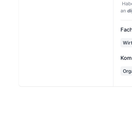
Habe
an
di
Fach
Wir
Kom
Org