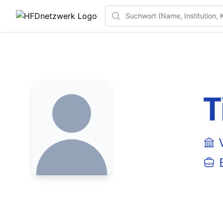
Search
T