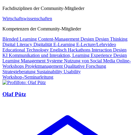
Fachdisziplinen der Community-Mitglieder
Wirtschaftswissenschaften
Kompetenzen der Community-Mitglieder
Blended Learning
Content-Management
Design
Design Thinking
Digital Literacy
Digitalität
E-Learning
E-Lecture/Lehrvideo
Educational Technology
Englisch
Hackathons
Interaction Design
KI
Kommunikation und Interaktion,
Learning Experience Design
Learning Management Systeme
Nutzung von Social Media
Online-
Workshops
Projektmanagement
Qualitative Forschung
Strategieberatung
Sustainability
Usability
Workshop-/Seminarleitung
Olaf Pütz