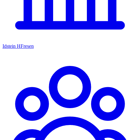
Idstein HFresen