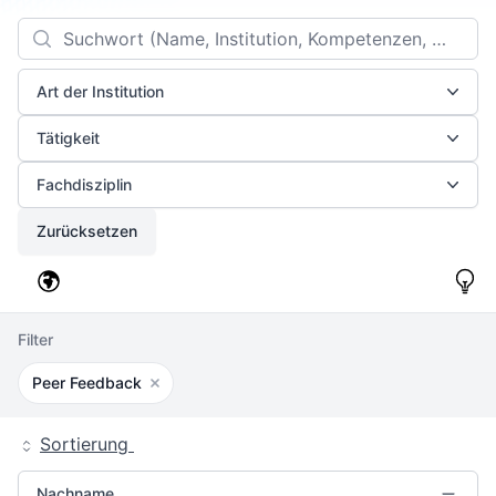
Filters
Search
Art der Institution
Tätigkeit
Fachdisziplin
Zurücksetzen
Filter
Peer Feedback
Filter entfernen
Sortierung
Nachname