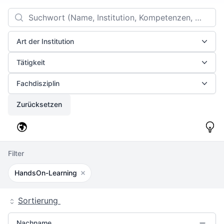
Filters
Search
Art der Institution
Tätigkeit
Fachdisziplin
Zurücksetzen
Filter
HandsOn-Learning
Filter entfernen
Sortierung
Nachname