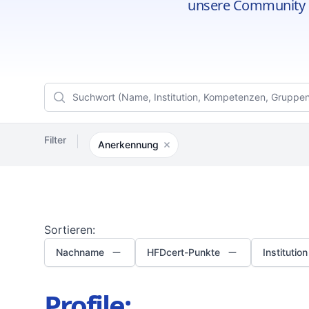
unsere Community 
Filters
Search
Filter
Anerkennung
Filter entfernen
Sortieren:
Nachname
HFDcert-Punkte
Institution
Profile: