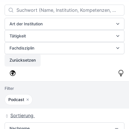
Filters
Search
Art der Institution
Tätigkeit
Fachdisziplin
Zurücksetzen
Filter
Podcast
Filter entfernen
Sortierung
Nachname