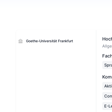
Hoc
Goethe-Universität Frankfurt
Allg
Fach
Spr
Kom
Akt
Con
E-L