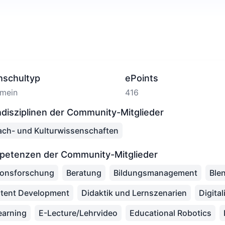
hschultyp
ePoints
emein
416
disziplinen der Community-Mitglieder
ach- und Kulturwissenschaften
petenzen der Community-Mitglieder
ionsforschung
Beratung
Bildungsmanagement
Ble
tent Development
Didaktik und Lernszenarien
Digital
earning
E-Lecture/Lehrvideo
Educational Robotics