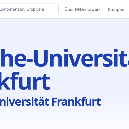
Über HFDnetzwerk
Gruppen
he-Universit
kfurt
iversität Frankfurt